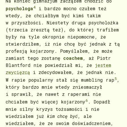
Na koniec gimnazjum zacząłem chodzić do
4
psychologa
i bardzo mocno czułem też
wtedy, że chciałbym być kimś takim
w przyszłości. Niestety druga psycholożka
(trzecia zresztą też), do której trafiłem
były na tyle okropnie niepomocne, że
stwierdziłem, iż nie chcę być jednak z tą
profesją kojarzony. Pomyślałem, że może
zamiast tego zostanę
coachem
, aż Piotr
Blantford nie powiedział mi, że
jestem
zwycięzcą
i zdecydowałem, że jednak nie.
5
W rapie popularny stał się mumbling rap
,
który bardzo mnie wtedy zniesmaczył
i sprawił, że nawet z raperami nie
6
chciałem być więcej kojarzony
. Dopadł
mnie silny kryzys tożsamości i nie
wiedziałem już
kim chcę być
, ale
wiedziałem, że ze swoim doświadczeniem,