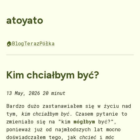
atoyato
🏠
Blog
Teraz
Półka
Kim chciałbym być?
13 May, 2026
20 minut
Bardzo dużo zastanawiałem się w życiu nad
tym,
kim chciałbym być
. Czasem pytanie to
zmieniało się na "kim
mógłbym
być?",
ponieważ już od najmłodszych lat mocno
doświadczałem tego, jak
chcieć
i
móc