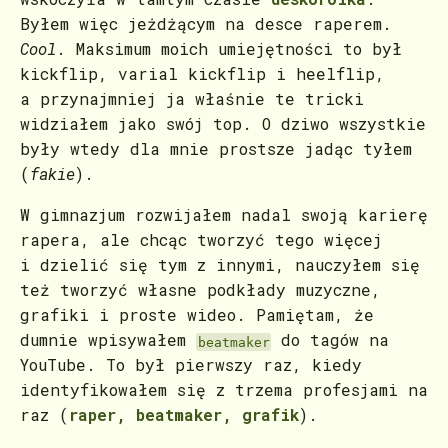
Byłem więc jeżdżącym na desce raperem.
Cool
. Maksimum moich umiejętności to był
kickflip, varial kickflip i heelflip,
a przynajmniej ja właśnie te tricki
widziałem jako swój top. O dziwo wszystkie
były wtedy dla mnie prostsze jadąc tyłem
(
fakie
).
W gimnazjum rozwijałem nadal swoją karierę
rapera, ale chcąc tworzyć tego więcej
i dzielić się tym z innymi, nauczyłem się
też tworzyć własne podkłady muzyczne,
grafiki i proste wideo. Pamiętam, że
dumnie wpisywałem
do tagów na
beatmaker
YouTube. To był pierwszy raz, kiedy
identyfikowałem się z trzema profesjami na
raz (
raper, beatmaker, grafik
).