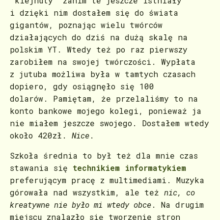
"klejnuty" zanim te jeszcze istniały
i dzięki nim dostałem się do świata
gigantów, poznając wielu twórców
działających do dziś na dużą skalę na
polskim YT. Wtedy też po raz pierwszy
zarobiłem na swojej twórczości. Wypłata
z jutuba możliwa była w tamtych czasach
dopiero, gdy osiągnęło się 100
dolarów. Pamiętam, że przelaliśmy to na
konto bankowe mojego kolegi, ponieważ ja
nie miałem jeszcze swojego. Dostałem wtedy
około 420zł.
Nice
.
Szkoła średnia to był też dla mnie czas
stawania się
technikiem informatykiem
preferującym pracę z multimediami. Muzyka
górowała nad wszystkim, ale też
nic, co
kreatywne nie było mi wtedy obce
. Na drugim
miejscu znalazło się tworzenie stron