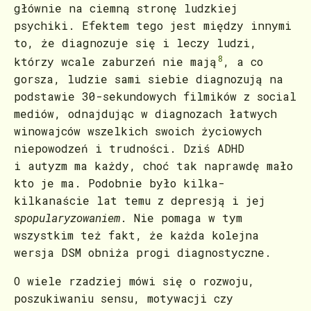
głównie na ciemną stronę ludzkiej
psychiki. Efektem tego jest między innymi
to, że diagnozuje się i leczy ludzi,
8
którzy wcale zaburzeń nie mają
, a co
gorsza, ludzie sami siebie diagnozują na
podstawie 30-sekundowych filmików z social
mediów, odnajdując w diagnozach łatwych
winowajców wszelkich swoich życiowych
niepowodzeń i trudności. Dziś ADHD
i autyzm ma każdy, choć tak naprawdę mało
kto je ma. Podobnie było kilka-
kilkanaście lat temu z depresją i jej
spopularyzowaniem
. Nie pomaga w tym
wszystkim też fakt, że każda kolejna
wersja DSM obniża progi diagnostyczne.
O wiele rzadziej mówi się o rozwoju,
poszukiwaniu sensu, motywacji czy