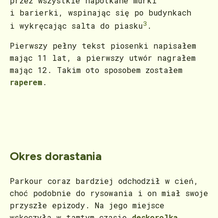
przez wszystkie napotkane murki
i barierki, wspinając się po budynkach
3
i wykręcając salta do piasku
.
Pierwszy pełny tekst piosenki napisałem
mając 11 lat, a pierwszy utwór nagrałem
mając 12. Takim oto sposobem zostałem
raperem
.
Okres dorastania
Parkour coraz bardziej odchodził w cień,
choć podobnie do rysowania i on miał swoje
przyszłe epizody. Na jego miejsce
wskoczyła w tamtym czasie
deskorolka
.