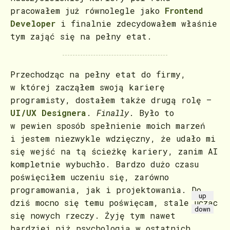
pracowałem już równolegle jako
Frontend
Developer
i finalnie zdecydowałem właśnie
tym zająć się na pełny etat.
Przechodząc na pełny etat do firmy,
w której zacząłem swoją karierę
programisty, dostałem także drugą rolę –
UI/UX Designera
.
Finally
. Było to
w pewien sposób spełnienie moich marzeń
i jestem niezwykle wdzięczny, że udało mi
się wejść na tą ścieżkę kariery, zanim AI
kompletnie wybuchło. Bardzo dużo czasu
poświęciłem uczeniu się, zarówno
programowania, jak i projektowania. Do
up
dziś mocno się temu poświęcam, stale ucząc
down
się nowych rzeczy. Żyję tym nawet
bardziej niż psychologią w ostatnich