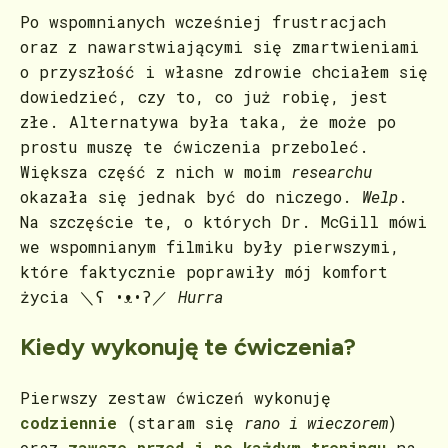
Po wspomnianych wcześniej frustracjach
oraz z nawarstwiającymi się zmartwieniami
o przyszłość i własne zdrowie chciałem się
dowiedzieć, czy to, co już robię, jest
złe. Alternatywa była taka, że może po
prostu muszę te ćwiczenia przeboleć.
Większa część z nich w moim
researchu
okazała się jednak być do niczego.
Welp
.
Na szczęście te, o których Dr. McGill mówi
we wspomnianym filmiku były pierwszymi,
które faktycznie poprawiły mój komfort
życia ＼ʕ •ᴥ•ʔ／
Hurra
Kiedy wykonuję te ćwiczenia?
Pierwszy zestaw ćwiczeń wykonuję
codziennie
(staram się
rano i wieczorem
)
oraz
zawsze przed i po każdym treningu
na