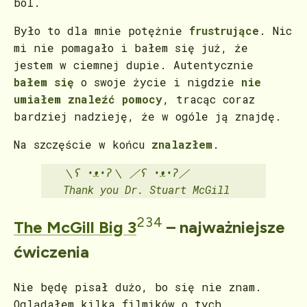
ból.
Było to dla mnie potężnie
frustrujące
. Nic
mi nie pomagało i bałem się już, że
jestem w ciemnej dupie. Autentycznie
bałem się
o swoje życie i nigdzie
nie
umiałem znaleźć pomocy
, tracąc coraz
bardziej nadzieję, że w ogóle ją znajdę.
Na szczęście w końcu
znalazłem
.
＼ʕ •ᴥ•ʔ＼ ／ʕ •ᴥ•ʔ／
Thank you Dr. Stuart McGill
2
3
4
The McGill Big 3
– najważniejsze
ćwiczenia
Nie będę pisał dużo, bo się nie znam.
Oglądałem kilka filmików o tych