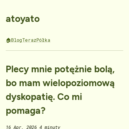
atoyato
🏠
Blog
Teraz
Półka
Plecy mnie potężnie bolą,
bo mam wielopoziomową
dyskopatię. Co mi
pomaga?
16 Apr, 2026
4 minuty