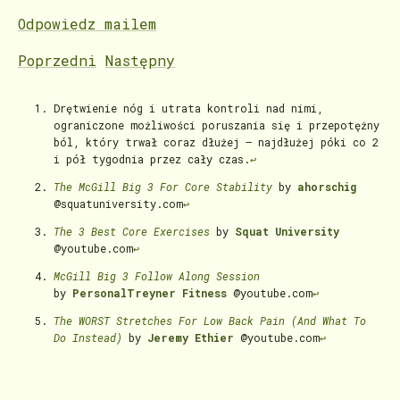
Odpowiedz mailem
Poprzedni
Następny
Drętwienie nóg i utrata kontroli nad nimi,
ograniczone możliwości poruszania się i przepotężny
ból, który trwał coraz dłużej – najdłużej póki co 2
i pół tygodnia przez cały czas.
↩
The McGill Big 3 For Core Stability
by
ahorschig
@squatuniversity.com
↩
The 3 Best Core Exercises
by
Squat University
@youtube.com
↩
McGill Big 3 Follow Along Session
by
PersonalTreyner Fitness
@youtube.com
↩
The WORST Stretches For Low Back Pain (And What To
Do Instead)
by
Jeremy Ethier
@youtube.com
↩