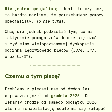
Nie jestem specjalistą!
Jeśli to czytasz,
to bardzo możliwe, że potrzebujesz pomocy
specjalisty.
To nie tutaj
.
Chcę się jednak podzielić tym, co mi
faktycznie pomaga znów dobrze się czuć
i żyć mimo wielopoziomowej dyskopatii
odcinka lędźwiowego pleców (
L3/4
,
L4/5
oraz
L5/S1
).
Czemu o tym piszę?
Problemy z plecami mam od dwóch lat,
1
a poważniejsze
od
grudnia 2025
. Do
lekarzy chodzę od samego początku 2026,
ale na rehabilitację udało mi się załapać